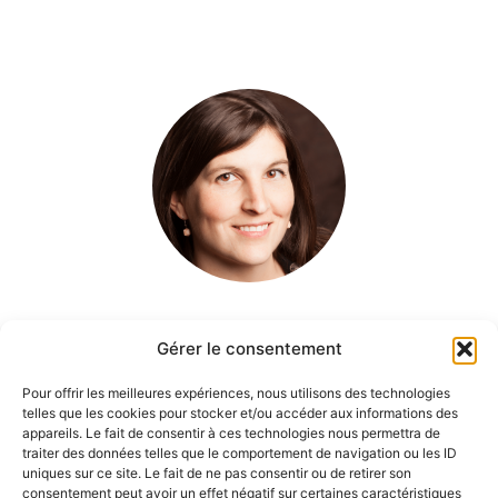
Julie Lemire M.A. En éducation | Coach et enseignante
Gérer le consentement
en Présence Féminine
Entrepreneure en santé et bien-être des femmes
Pour offrir les meilleures expériences, nous utilisons des technologies
telles que les cookies pour stocker et/ou accéder aux informations des
appareils. Le fait de consentir à ces technologies nous permettra de
« J’accompagne les femmes qui
traiter des données telles que le comportement de navigation ou les ID
uniques sur ce site. Le fait de ne pas consentir ou de retirer son
veulent exprimer leur vraie essence,
consentement peut avoir un effet négatif sur certaines caractéristiques