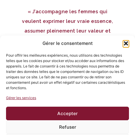
« J’accompagne les femmes qui
veulent exprimer leur vraie essence,
assumer pleinement leur valeur et
prendre leur place avec clarté,
Gérer le consentement
confiance et dignité pour qu’elles
Pour offrir les meilleures expériences, nous utilisons des technologies
puissent vivre une vie sensée,
telles que les cookies pour stocker et/ou accéder aux informations des
appareils. Le fait de consentir à ces technologies nous permettra de
ressourçante et alignée avec leurs
traiter des données telles que le comportement de navigation ou les ID
uniques sur ce site. Le fait de ne pas consentir ou de retirer son
profonds désirs. »
consentement peut avoir un effet négatif sur certaines caractéristiques
et fonctions.
Gérer les services
Un peu plus sur
mon histoire ici…
Accepter
Refuser